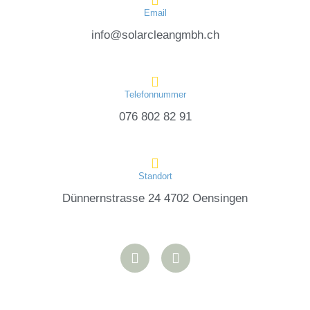
Email
info@solarcleangmbh.ch
Telefonnummer
076 802 82 91
Standort
Dünnernstrasse 24 4702 Oensingen
I
F
n
a
s
c
t
e
a
b
g
o