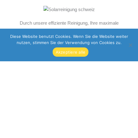
Durch unsere effiziente Reinigung, Ihre maximale
Energieausbeute erzielen….
Diese Website benutzt Cookies. Wenn Sie die Website weiter
nutzen, stimmen Sie der Verwendung von Cookies zu.
Akzeptiere alle
Rufen Sie uns an:
076 802 82 91
info@solarcleangmbh.ch
Standort
Dünnernstrasse 24